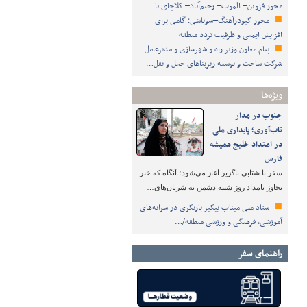
محور قزوین– الموت– رحیم‌آباد– کلاچای با…
محور کبودرآهنگ–سوباشی؛ گامی برای
افزایش ایمنی و ظرفیت تردد منطقه
پیام معاون وزیر راه و شهرسازی و مدیرعامل
شرکت ساخت و توسعه زیربناهای حمل و نقل…
ویژه‌ها
جنوب در مدار
تاب‌آوری؛ پایداری ملی
در امتداد خلیج همیشه
فارس
سفر با شتابی ناگزیر آغاز می‌شود؛ آنگاه که خبر
تجاوز بامداد روز شنبه دشمن به شریان‌های…
ستاد ملی میناب پیگیر بازنگری در سرانه‌های
آموزشی، فرهنگی و ورزشی منطقه/…
راهنمای سفر