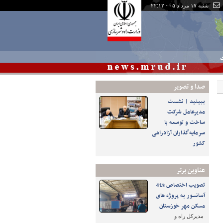
شنبه ۱۷ مرداد ۰۵ - ۲۲:۱۲
ی
صدا و تصوير
ببینید | نشست
مدیرعامل شرکت
ساخت و توسعه با
سرمایه‌گذاران آزادراهی
کشور
عناوین برتر
تصویب اختصاص 413
آسانسور به پروژه های
مسکن مهر خوزستان
مدیرکل راه و