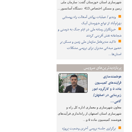
شهرسازی استان خوزستان گفت: سازمان ملی
زمین و مسکن اختصاص 413 دستگاه آسانسور…
ویدیو / عملیات روکش آسفالت راه روستایی
بهرام‌آباد از توابع شهرستان آبیک
خبرنگاران رسانه ملی در ایام جنگ به درستی و
شجاعانه نقش آفرینی کردند
تاکید مدیرعامل سازمان ملی زمین و مسکن بر
حضور میدانی مدیران برای بررسی مشکلات
استان‌ها…
پربازدیدترین‌های سرویس
هوشمندسازی
فرآیندهای کمیسیون
ماده ۵ و کارگروه امور
زیربنایی در اصفهان/
گامی…
معاون شهرسازی و معماری اداره کل راه و
شهرسازی استان اصفهان از راه‌اندازی فرآیندهای
هوشمند کمیسیون ماده ۵ و…
برگزاری جلسه بررسی آخرین وضعیت پروژه