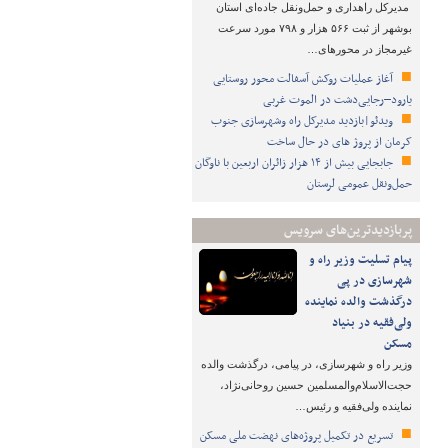
مدیرکل راهداری و حمل‌ونقل جاده‌ای استان
بوشهر از ثبت ۵۶۶ هزار و ۷۹۸ مورد سرعت
غیرمجاز در محورهای…
آغاز عملیات روکش آسفالت محور روستایی
یارود–رجایی‌دشت در الموت غربی
ویدئو|بازدید مدیرکل راه وشهرسازی جنوب
کرمان از پروژ های در حال ساخت
جابجایی بیش از ۱۴ هزار زائران اربعین با ناوگان
حمل‌ونقل عمومی لرستان
پربازدیدترین‌های سرویس
پیام تسلیت وزیر راه و
شهرسازی در پی
درگذشت والده نماینده
ولی‌فقیه در بنیاد
مسکن
وزیر راه و شهرسازی، در پیامی، درگذشت والده
حجت‌الاسلام‌والمسلمین حسین روحانی‌نژاد،
نماینده ولی‌فقیه و رئیس…
تسریع در تکمیل پروژه‌های نهضت ملی مسکن