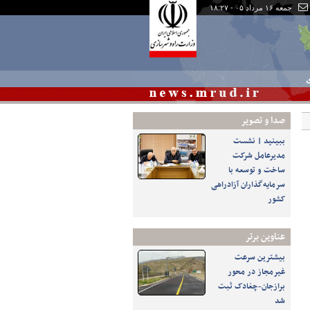
جمعه ۱۶ مرداد ۰۵ - ۱۸:۲۷
ی
صدا و تصوير
ببینید | نشست
مدیرعامل شرکت
ساخت و توسعه با
سرمایه‌گذاران آزادراهی
کشور
عناوین برتر
بیشترین سرعت
غیرمجاز در محور
برازجان-چغادک ثبت
شد