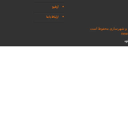
آرشیو
ارتباط با ما
اه و شهرسازی محفوظ است
وه