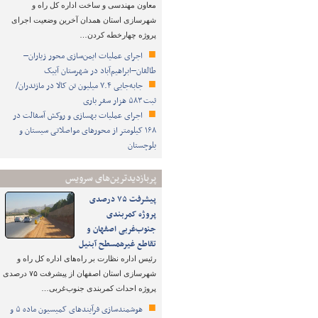
معاون مهندسی و ساخت اداره کل راه و
شهرسازی استان همدان آخرین وضعیت اجرای
پروژه چهارخطه کردن…
اجرای عملیات ایمن‌سازی محور زیاران–
طالقان–ابراهیم‌آباد در شهرستان آبیک
جابه‌جایی ۷.۴ میلیون تن کالا در مازندران/
ثبت ۵۸۳ هزار سفر باری
اجرای عملیات بهسازی و روکش آسفالت در
۱۶۸ کیلومتر از محورهای مواصلاتی سیستان و
بلوچستان
پربازدیدترین‌های سرویس
پیشرفت ۷۵ درصدی
پروژه کمربندی
جنوب‌غربی اصفهان و
تقاطع غیرهمسطح آبنیل
رئیس اداره نظارت بر راه‌های اداره کل راه و
شهرسازی استان اصفهان از پیشرفت ۷۵ درصدی
پروژه احداث کمربندی جنوب‌غربی…
هوشمندسازی فرآیندهای کمیسیون ماده ۵ و