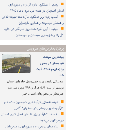
ویدیو | عملکرد اداره کل راه و شهرسازی
استان اصفهان در هفته دوم مرداد ماه ۱۴۰۵
کسب رتبه برتر عملکرد سال1404 نتیجه تلاش
و همدلی مجموعه راهداری مازندران
ببینید| آیین نکوداشت روز خبرنگار در اداره
کل راه و شهرسازی سیستان و بلوچستان
پربازدیدترین‌های سرویس
بیشترین سرعت
غیرمجاز در محور
برازجان-چغادک ثبت
شد
مدیرکل راهداری و حمل‌ونقل جاده‌ای استان
بوشهر از ثبت ۵۶۶ هزار و ۷۹۸ مورد سرعت
غیرمجاز در محورهای استان خبر…
هوشمندسازی فرآیندهای کمیسیون ماده ۵ و
کارگروه امور زیربنایی در اصفهان/ گامی…
یک باند کنارگذر رزن تا پایان فصل کاری امسال
بهره‌برداری می‌شود
پیام معاون وزیر راه و شهرسازی و مدیرعامل