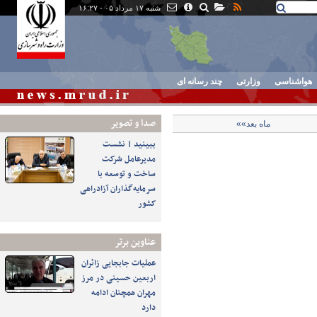
شنبه ۱۷ مرداد ۰۵ - ۱۶:۲۷
هواشناسی
وزارتی
چند رسانه ای
صدا و تصوير
ماه بعد»»
ببینید | نشست
مدیرعامل شرکت
ساخت و توسعه با
سرمایه‌گذاران آزادراهی
کشور
عناوین برتر
عملیات جابجایی زائران
اربعین حسینی در مرز
مهران همچنان ادامه
دارد