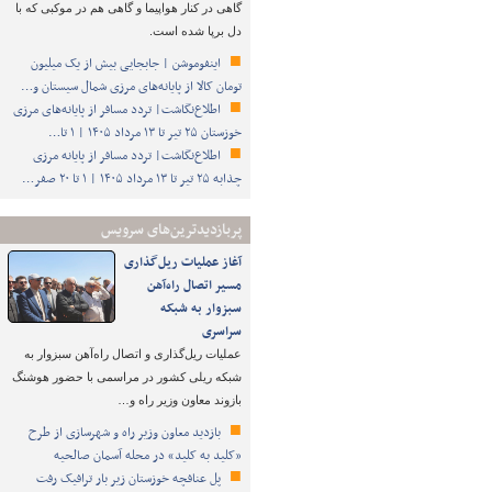
گاهی در کنار هواپیما و گاهی هم در موکبی که با
دل برپا شده است.
اینفوموشن | جابجایی بیش از یک میلیون
تومان کالا از پایانه‌های مرزی شمال سیستان و…
اطلاع‌نگاشت| تردد مسافر از پایانه‌های مرزی
خوزستان ۲۵ تیر تا ۱۳ مرداد ۱۴۰۵ | ۱ تا…
اطلاع‌نگاشت| تردد مسافر از پایانه‌ مرزی
چذابه ۲۵ تیر تا ۱۳ مرداد ۱۴۰۵ | ۱ تا ۲۰ صفر…
پربازدیدترین‌های سرویس
آغاز عملیات ریل‌گذاری
مسیر اتصال راه‌آهن
سبزوار به شبکه
سراسری
عملیات ریل‌گذاری و اتصال راه‌آهن سبزوار به
شبکه ریلی کشور در مراسمی با حضور هوشنگ
بازوند معاون وزیر راه و…
بازدید معاون وزیر راه و شهرسازی از طرح
«کلید به کلید» در محله آسمان صالحیه
پل عنافچه خوزستان زیر بار ترافیک رفت