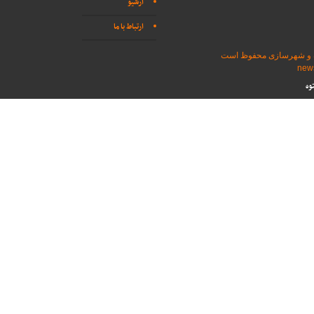
آرشیو
ارتباط با ما
اه و شهرسازی محفوظ است
وه