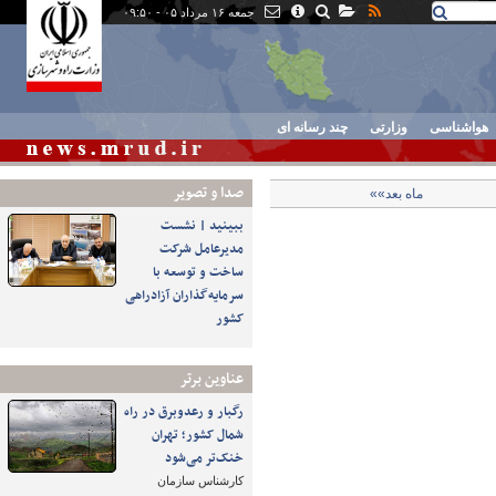
جمعه ۱۶ مرداد ۰۵ - ۰۹:۵۰
هواشناسی
وزارتی
چند رسانه ای
صدا و تصوير
ماه بعد»»
ببینید | نشست
مدیرعامل شرکت
ساخت و توسعه با
سرمایه‌گذاران آزادراهی
کشور
عناوین برتر
رگبار و رعدوبرق در راه
شمال کشور؛ تهران
خنک‌تر می‌شود
کارشناس سازمان