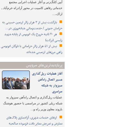
آیین کلنگ‌زنی و آغاز عملیات اجرایی مجتمع
خدماتی رفاهی کاسیت در محور آزادراه خرم‌آباد ـ
اراک،…
بازگشت بیش از ۳ هزار زائر اربعین حسینی به
خراسان جنوبی / خدمت‌رسانی شبانه‌روزی در…
هر ۴۰ ثانیه خروج یک اتوبوس از پایانه شهید
رئیسی (برکت)
بیش از ۵۱ هزار زائر خراسانی با ناوگان اتوبوسی
راهی مرزهای اربعینی شده‌اند
پربازدیدترین‌های سرویس
آغاز عملیات ریل‌گذاری
مسیر اتصال راه‌آهن
سبزوار به شبکه
سراسری
عملیات ریل‌گذاری و اتصال راه‌آهن سبزوار به
شبکه ریلی کشور در مراسمی با حضور هوشنگ
بازوند معاون وزیر راه و…
ارتقای خدمات شهری، آزادسازی پلاک‌های
معارض و تعریض معابر بافت فرسوده صالحیه