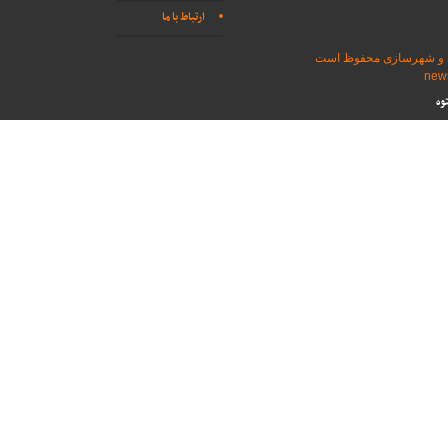
ارتباط با ما
اه و شهرسازی محفوظ است
وه