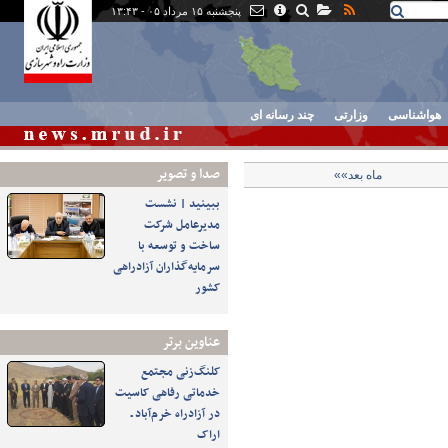
پنجشنبه ۱۵ مرداد ۰۵ - ۱۳:۴۳
هواشناسی
وزارتی
چند رسانه ای
صدا و تصوير
ماه بعد»»
ببینید | نشست
مدیرعامل شرکت
ساخت و توسعه با
سرمایه‌گذاران آزادراهی
کشور
عناوین برتر
کلنگ‌زنی مجتمع
خدماتی رفاهی کاسیت
در آزادراه خرم‌آباد ـ
اراک