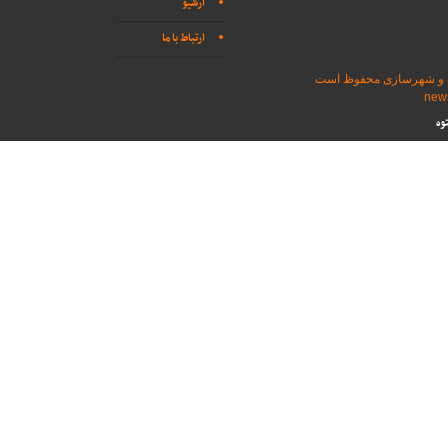
آرشیو
ارتباط با ما
اه و شهرسازی محفوظ است
وه