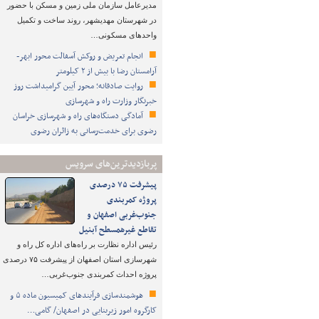
مدیرعامل سازمان ملی زمین و مسکن با حضور
در شهرستان مهدیشهر، روند ساخت و تکمیل
واحدهای مسکونی…
انجام تعریض و روکش آسفالت محور ابهر-
آرامستان رضا با بیش از ۲ کیلومتر
روایت صادقانه؛ محور آیین گرامیداشت روز
خبرنگار وزارت راه و شهرسازی
آمادگی دستگاه‌های راه و شهرسازی خراسان
رضوی برای خدمت‌رسانی به زائران رضوی
پربازدیدترین‌های سرویس
پیشرفت ۷۵ درصدی
پروژه کمربندی
جنوب‌غربی اصفهان و
تقاطع غیرهمسطح آبنیل
رئیس اداره نظارت بر راه‌های اداره کل راه و
شهرسازی استان اصفهان از پیشرفت ۷۵ درصدی
پروژه احداث کمربندی جنوب‌غربی…
هوشمندسازی فرآیندهای کمیسیون ماده ۵ و
کارگروه امور زیربنایی در اصفهان/ گامی…