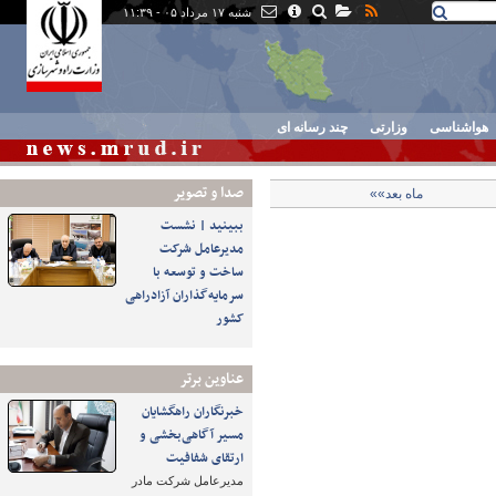
شنبه ۱۷ مرداد ۰۵ - ۱۱:۳۹
هواشناسی
وزارتی
چند رسانه ای
صدا و تصوير
ماه بعد»»
ببینید | نشست
مدیرعامل شرکت
ساخت و توسعه با
سرمایه‌گذاران آزادراهی
کشور
عناوین برتر
خبرنگاران راهگشایان
مسیر آگاهی‌بخشی و
ارتقای شفافیت
مدیرعامل شرکت مادر