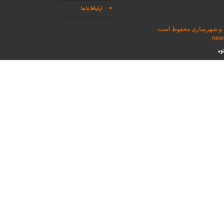
ارتباط با ما
اه و شهرسازی محفوظ است
وه