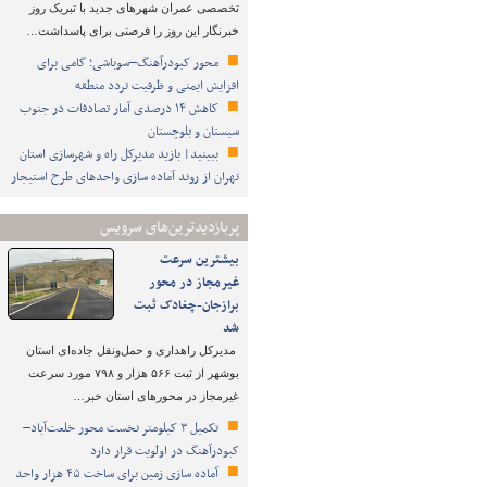
تخصصی عمران شهرهای جدید با تبریک روز
خبرنگار این روز را فرصتی برای پاسداشت…
محور کبودرآهنگ–سوباشی؛ گامی برای
افزایش ایمنی و ظرفیت تردد منطقه
کاهش ۱۴ درصدی آمار تصادفات در جنوب
سیستان و بلوچستان
ببینید| بازید مدیرکل راه و شهرسازی استان
تهران از روند آماده سازی واحدهای طرح استیجار
پربازدیدترین‌های سرویس
بیشترین سرعت
غیرمجاز در محور
برازجان-چغادک ثبت
شد
مدیرکل راهداری و حمل‌ونقل جاده‌ای استان
بوشهر از ثبت ۵۶۶ هزار و ۷۹۸ مورد سرعت
غیرمجاز در محورهای استان خبر…
تکمیل ۳ کیلومتر نخست محور خلعت‌آباد–
کبودرآهنگ در اولویت قرار دارد
آماده سازی زمین برای ساخت ۴۵ هزار واحد