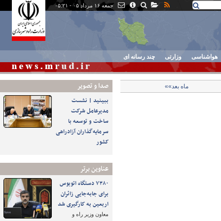
جمعه ۱۶ مرداد ۰۵ - ۰۵:۲۱
هواشناسی
وزارتی
چند رسانه ای
صدا و تصوير
ماه بعد»»
ببینید | نشست
مدیرعامل شرکت
ساخت و توسعه با
سرمایه‌گذاران آزادراهی
کشور
عناوین برتر
۷۳۸۰ دستگاه اتوبوس
برای جابه‌جایی زائران
اربعین به‌ کارگیری شد
معاون وزیر راه و