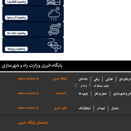
پایگاه خبری وزارت راه و شهرسازی
پایگاه خبری
news.mrud.ir
دریانوردی
هوایی
ریلی
جاده‌ای
چند رسانه ای
وزارتی
دانشنامه
news.mrud.ir
ن و شهرسازی
حمل و نقل
چهره ها
فایل خبری
news.mrud.ir
جدول
نمودار
اینفوگراف
راهنمای پایگاه خبری