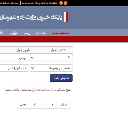
صفحه اصلی
جاده‌ای
ریلی
هوایی
بناد
««ماه قبل
«روز قبل
نمایش همه
هیچ مطلبی با مشخصات خواسته‌شده یافت نشد!
قبلی
۱
۲
۳
بعدی