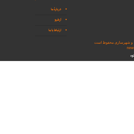
دربارهٔ ما
آرشیو
ارتباط با ما
اه و شهرسازی محفوظ است
وه