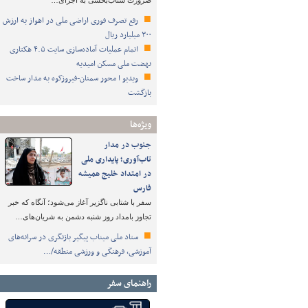
ضرورت شتاب‌بخشی به اجرای…
رفع تصرف فوری اراضی ملی در اهواز به ارزش
۳۰۰ میلیارد ریال
اتمام عملیات آماده‌سازی سایت ۴.۵ هکتاری
نهضت ملی مسکن امیدیه
ویدیو ا محور سمنان-فیروزکوه به مدار ساخت
بازگشت
ویژه‌ها
جنوب در مدار
تاب‌آوری؛ پایداری ملی
در امتداد خلیج همیشه
فارس
سفر با شتابی ناگزیر آغاز می‌شود؛ آنگاه که خبر
تجاوز بامداد روز شنبه دشمن به شریان‌های…
ستاد ملی میناب پیگیر بازنگری در سرانه‌های
آموزشی، فرهنگی و ورزشی منطقه/…
راهنمای سفر