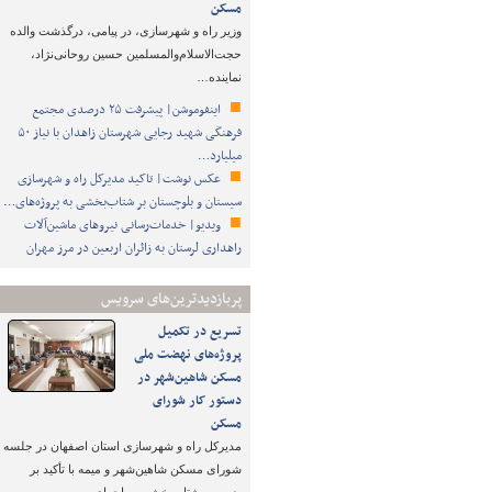
مسکن
وزیر راه و شهرسازی، در پیامی، درگذشت والده
حجت‌الاسلام‌والمسلمین حسین روحانی‌نژاد،
نماینده…
اینفوموشن| پیشرفت ۲۵ درصدی مجتمع
فرهنگی شهید رجایی شهرستان زاهدان با نیاز ۵۰
میلیارد…
عکس نوشت| تاکید مدیرکل راه و شهرسازی
سیستان و بلوچستان بر شتاب‌بخشی به پروژه‌های…
ویدیو| خدمات‌رسانی نیروهای ماشین‌آلات
راهداری لرستان به زائران اربعین در مرز مهران
پربازدیدترین‌های سرویس
تسریع در تکمیل
پروژه‌های نهضت ملی
مسکن شاهین‌شهر در
دستور کار شورای
مسکن
مدیرکل راه و شهرسازی استان اصفهان در جلسه
شورای مسکن شاهین‌شهر و میمه با تأکید بر