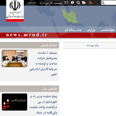
پنجشنبه ۱۵ مرداد ۰۵ - ۲۳:۳۷
هواشناسی
وزارتی
چند رسانه ای
صدا و تصوير
ماه بعد»»
ببینید | نشست
مدیرعامل شرکت
ساخت و توسعه با
سرمایه‌گذاران آزادراهی
کشور
عناوین برتر
پیام تسلیت وزیر راه و
شهرسازی در پی
درگذشت والده نماینده
ولی‌فقیه در بنیاد