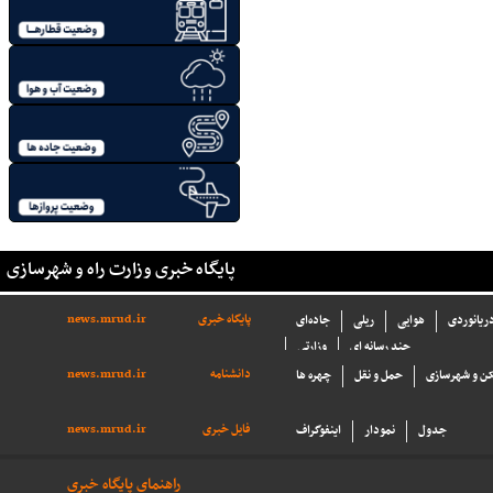
پایگاه خبری وزارت راه و شهرسازی
پایگاه خبری
news.mrud.ir
دریانوردی
هوایی
ریلی
جاده‌ای
چند رسانه ای
وزارتی
دانشنامه
news.mrud.ir
ن و شهرسازی
حمل و نقل
چهره ها
فایل خبری
news.mrud.ir
جدول
نمودار
اینفوگراف
راهنمای پایگاه خبری