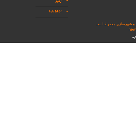
آرشیو
ارتباط با ما
اه و شهرسازی محفوظ است
وه