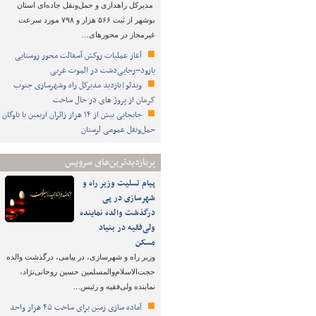
مدیرکل راهداری و حمل‌ونقل جاده‌ای استان
بوشهر از ثبت ۵۶۶ هزار و ۷۹۸ مورد سرعت
غیرمجاز در محورهای…
آغاز عملیات روکش آسفالت محور روستایی
یارود–رجایی‌دشت در الموت غربی
ویدئو|بازدید مدیرکل راه وشهرسازی جنوب
کرمان از پروژ های در حال ساخت
جابجایی بیش از ۱۴ هزار زائران اربعین با ناوگان
حمل‌ونقل عمومی لرستان
پربازدیدترین‌های سرویس
پیام تسلیت وزیر راه و
شهرسازی در پی
درگذشت والده نماینده
ولی‌فقیه در بنیاد
مسکن
وزیر راه و شهرسازی، در پیامی، درگذشت والده
حجت‌الاسلام‌والمسلمین حسین روحانی‌نژاد،
نماینده ولی‌فقیه و رئیس…
آماده سازی زمین برای ساخت ۴۵ هزار واحد