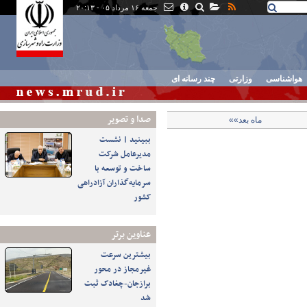
جمعه ۱۶ مرداد ۰۵ - ۲۰:۱۳
هواشناسی
وزارتی
چند رسانه ای
صدا و تصوير
ماه بعد»»
ببینید | نشست
مدیرعامل شرکت
ساخت و توسعه با
سرمایه‌گذاران آزادراهی
کشور
عناوین برتر
بیشترین سرعت
غیرمجاز در محور
برازجان-چغادک ثبت
شد