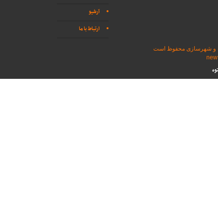
آرشیو
ارتباط با ما
اه و شهرسازی محفوظ است
وه