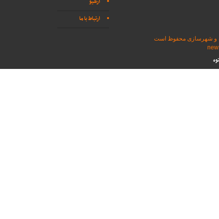
آرشیو
ارتباط با ما
اه و شهرسازی محفوظ است
وه