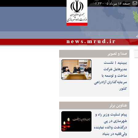
جمعه ۱۶ مرداد ۰۵ - ۰۲:۴۳
ی
صدا و تصوير
ببینید | نشست
مدیرعامل شرکت
ساخت و توسعه با
سرمایه‌گذاران آزادراهی
کشور
عناوین برتر
پیام تسلیت وزیر راه و
شهرسازی در پی
درگذشت والده نماینده
ولی‌فقیه در بنیاد