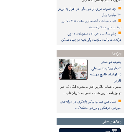
ضرورت شتاب‌بخشی به اجرای…
رفع تصرف فوری اراضی ملی در اهواز به ارزش
۳۰۰ میلیارد ریال
اتمام عملیات آماده‌سازی سایت ۴.۵ هکتاری
نهضت ملی مسکن امیدیه
پیام تسلیت وزیر راه و شهرسازی در پی
درگذشت والده نماینده ولی‌فقیه در بنیاد مسکن
ویژه‌ها
جنوب در مدار
تاب‌آوری؛ پایداری ملی
در امتداد خلیج همیشه
فارس
سفر با شتابی ناگزیر آغاز می‌شود؛ آنگاه که خبر
تجاوز بامداد روز شنبه دشمن به شریان‌های…
ستاد ملی میناب پیگیر بازنگری در سرانه‌های
آموزشی، فرهنگی و ورزشی منطقه/…
راهنمای سفر