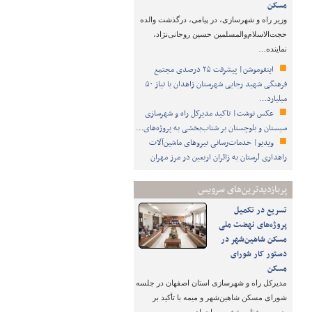
مسکن
وزیر راه و شهرسازی، در پیامی، درگذشت والده
حجت‌الاسلام‌والمسلمین حسین روحانی‌نژاد،
نماینده…
اینفوموشن| پیشرفت ۲۵ درصدی مجتمع
فرهنگی شهید رجایی شهرستان زاهدان با نیاز ۵۰
میلیارد…
عکس نوشت| تاکید مدیرکل راه و شهرسازی
سیستان و بلوچستان بر شتاب‌بخشی به پروژه‌های…
ویدیو| خدمات‌رسانی نیروهای ماشین‌آلات
راهداری لرستان به زائران اربعین در مرز مهران
پربازدیدترین‌های سرویس
تسریع در تکمیل
پروژه‌های نهضت ملی
مسکن شاهین‌شهر در
دستور کار شورای
مسکن
مدیرکل راه و شهرسازی استان اصفهان در جلسه
شورای مسکن شاهین‌شهر و میمه با تأکید بر