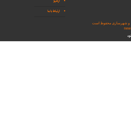
آرشیو
ارتباط با ما
اه و شهرسازی محفوظ است
وه