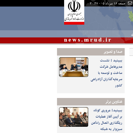
جمعه ۱۶ مرداد ۰۵ - ۲۰:۴۷
ی
صدا و تصوير
ببینید | نشست
مدیرعامل شرکت
ساخت و توسعه با
سرمایه‌گذاران آزادراهی
کشور
عناوین برتر
ببینید| مروری کوتاه
بر آیین آغاز عملیات
ریلگذاری اتصال راه‌آهن
سبزوار به شبکه