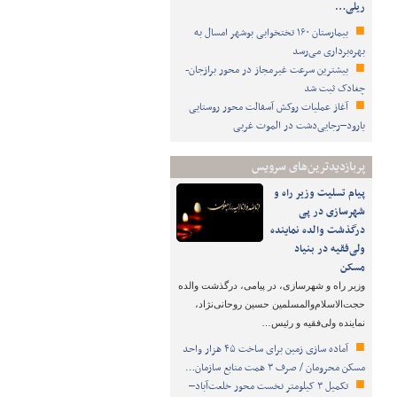
ریلی…
بیمارستان ۱۶۰ تختخوابی بوشهر امسال به
بهره‌برداری می‌رسد
بیشترین سرعت غیرمجاز در محور برازجان-
چغادک ثبت شد
آغاز عملیات روکش آسفالت محور روستایی
یارود–رجایی‌دشت در الموت غربی
پربازدیدترین‌های سرویس
پیام تسلیت وزیر راه و
شهرسازی در پی
درگذشت والده نماینده
ولی‌فقیه در بنیاد
مسکن
وزیر راه و شهرسازی، در پیامی، درگذشت والده
حجت‌الاسلام‌والمسلمین حسین روحانی‌نژاد،
نماینده ولی‌فقیه و رئیس…
آماده سازی زمین برای ساخت ۴۵ هزار واحد
مسکن محرومان / صرف ۳ همت منابع سازمان…
تکمیل ۳ کیلومتر نخست محور خلعت‌آباد–