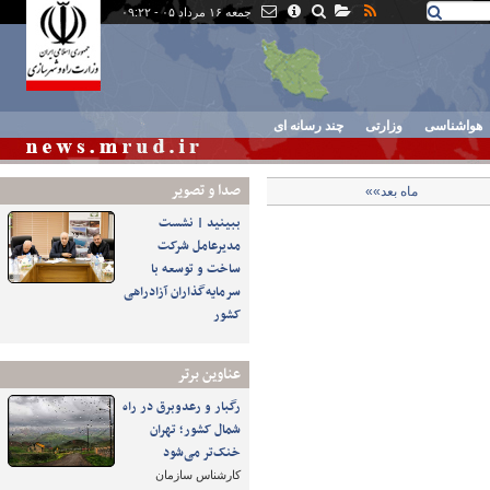
جمعه ۱۶ مرداد ۰۵ - ۰۹:۲۲
هواشناسی
وزارتی
چند رسانه ای
صدا و تصوير
ماه بعد»»
ببینید | نشست
مدیرعامل شرکت
ساخت و توسعه با
سرمایه‌گذاران آزادراهی
کشور
عناوین برتر
رگبار و رعدوبرق در راه
شمال کشور؛ تهران
خنک‌تر می‌شود
کارشناس سازمان