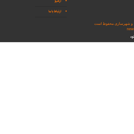
آرشیو
ارتباط با ما
اه و شهرسازی محفوظ است
وه