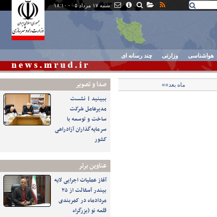
شنبه ۱۷ مرداد ۰۵ - ۱۸:۱۰
هواشناسی
وزارتی
چند رسانه ای
صدا و تصوير
ماه بعد»»
ببینید | نشست
مدیرعامل شرکت
ساخت و توسعه با
سرمایه‌گذاران آزادراهی
کشور
عناوین برتر
آغاز عملیات اجرایی لایه
بیندر آسفالت از ۲۵
مردادماه در کمربندی
قلعه نو (بزرگراه