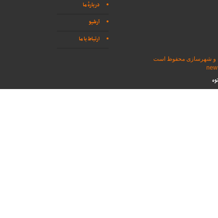
دربارهٔ ما
آرشیو
ارتباط با ما
اه و شهرسازی محفوظ است
وه