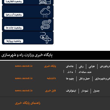
پایگاه خبری وزارت راه و شهرسازی
پایگاه خبری
news.mrud.ir
دریانوردی
هوایی
ریلی
جاده‌ای
چند رسانه ای
وزارتی
دانشنامه
news.mrud.ir
ن و شهرسازی
حمل و نقل
چهره ها
فایل خبری
news.mrud.ir
جدول
نمودار
اینفوگراف
راهنمای پایگاه خبری