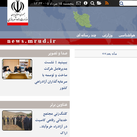
پنجشنبه ۱۵ مرداد ۰۵ - ۱۳:۳۳
هواشناسی
وزارتی
چند رسانه ای
صدا و تصوير
ماه بعد»»
ببینید | نشست
مدیرعامل شرکت
ساخت و توسعه با
سرمایه‌گذاران آزادراهی
کشور
عناوین برتر
کلنگ‌زنی مجتمع
خدماتی رفاهی کاسیت
در آزادراه خرم‌آباد ـ
اراک