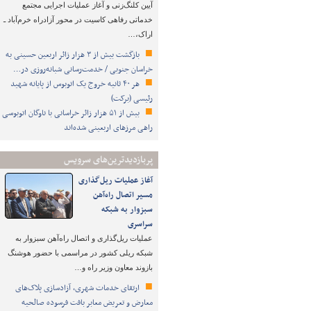
آیین کلنگ‌زنی و آغاز عملیات اجرایی مجتمع
خدماتی رفاهی کاسیت در محور آزادراه خرم‌آباد ـ
اراک،…
بازگشت بیش از ۳ هزار زائر اربعین حسینی به
خراسان جنوبی / خدمت‌رسانی شبانه‌روزی در…
هر ۴۰ ثانیه خروج یک اتوبوس از پایانه شهید
رئیسی (برکت)
بیش از ۵۱ هزار زائر خراسانی با ناوگان اتوبوسی
راهی مرزهای اربعینی شده‌اند
پربازدیدترین‌های سرویس
آغاز عملیات ریل‌گذاری
مسیر اتصال راه‌آهن
سبزوار به شبکه
سراسری
عملیات ریل‌گذاری و اتصال راه‌آهن سبزوار به
شبکه ریلی کشور در مراسمی با حضور هوشنگ
بازوند معاون وزیر راه و…
ارتقای خدمات شهری، آزادسازی پلاک‌های
معارض و تعریض معابر بافت فرسوده صالحیه