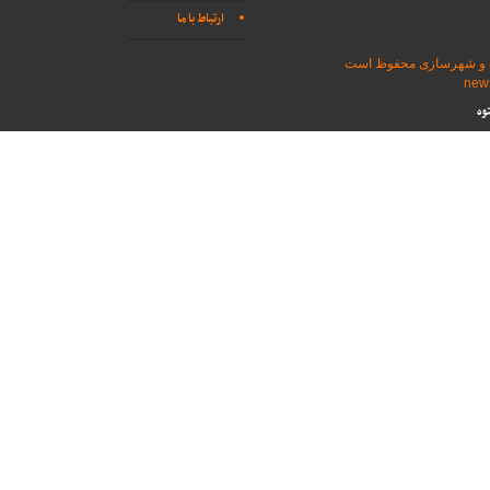
ارتباط با ما
اه و شهرسازی محفوظ است
وه