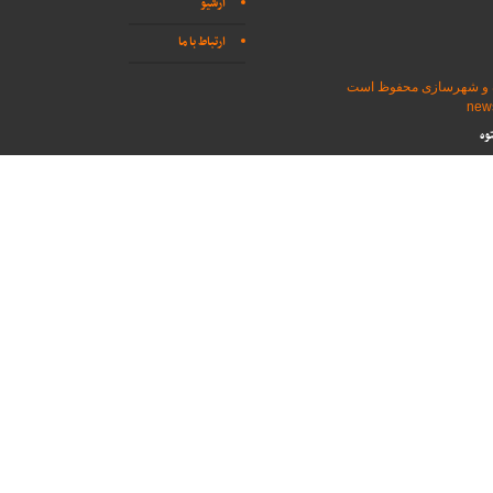
آرشیو
ارتباط با ما
اه و شهرسازی محفوظ است
وه