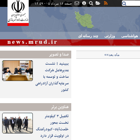
جمعه ۱۶ مرداد ۰۵ - ۱۴:۵۹
هواشناسی
وزارتی
چند رسانه ای
صدا و تصوير
ماه بعد»»
ببینید | نشست
مدیرعامل شرکت
ساخت و توسعه با
سرمایه‌گذاران آزادراهی
کشور
عناوین برتر
تکمیل ۳ کیلومتر
نخست محور
خلعت‌آباد–کبودرآهنگ
در اولویت قرار دارد