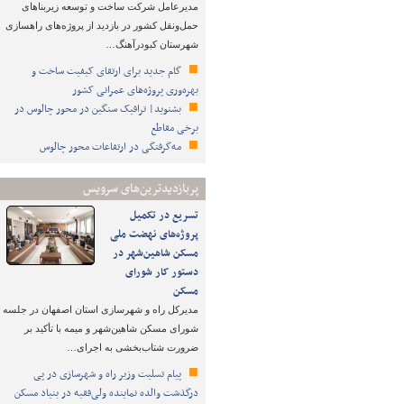
مدیرعامل شرکت ساخت و توسعه زیربناهای
حمل‌ونقل کشور در بازدید از پروژه‌های راهسازی
شهرستان کبودرآهنگ…
گام جدید برای ارتقای کیفیت ساخت و
بهره‌وری پروژه‌های عمرانی کشور
بشنوید| ترافیک سنگین در محور چالوس در
برخی مقاطع
مه‌گرفتگی در ارتفاعات محور چالوس
پربازدیدترین‌های سرویس
تسریع در تکمیل
پروژه‌های نهضت ملی
مسکن شاهین‌شهر در
دستور کار شورای
مسکن
مدیرکل راه و شهرسازی استان اصفهان در جلسه
شورای مسکن شاهین‌شهر و میمه با تأکید بر
ضرورت شتاب‌بخشی به اجرای…
پیام تسلیت وزیر راه و شهرسازی در پی
درگذشت والده نماینده ولی‌فقیه در بنیاد مسکن