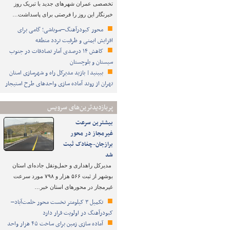
تخصصی عمران شهرهای جدید با تبریک روز
خبرنگار این روز را فرصتی برای پاسداشت…
محور کبودرآهنگ–سوباشی؛ گامی برای
افزایش ایمنی و ظرفیت تردد منطقه
کاهش ۱۴ درصدی آمار تصادفات در جنوب
سیستان و بلوچستان
ببینید| بازید مدیرکل راه و شهرسازی استان
تهران از روند آماده سازی واحدهای طرح استیجار
پربازدیدترین‌های سرویس
بیشترین سرعت
غیرمجاز در محور
برازجان-چغادک ثبت
شد
مدیرکل راهداری و حمل‌ونقل جاده‌ای استان
بوشهر از ثبت ۵۶۶ هزار و ۷۹۸ مورد سرعت
غیرمجاز در محورهای استان خبر…
تکمیل ۳ کیلومتر نخست محور خلعت‌آباد–
کبودرآهنگ در اولویت قرار دارد
آماده سازی زمین برای ساخت ۴۵ هزار واحد