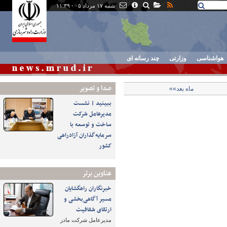
شنبه ۱۷ مرداد ۰۵ - ۱۱:۳۹
هواشناسی
وزارتی
چند رسانه ای
صدا و تصوير
ماه بعد»»
ببینید | نشست
مدیرعامل شرکت
ساخت و توسعه با
سرمایه‌گذاران آزادراهی
کشور
عناوین برتر
خبرنگاران راهگشایان
مسیر آگاهی‌بخشی و
ارتقای شفافیت
مدیرعامل شرکت مادر