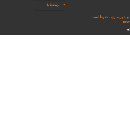
ارتباط با ما
اه و شهرسازی محفوظ است
وه