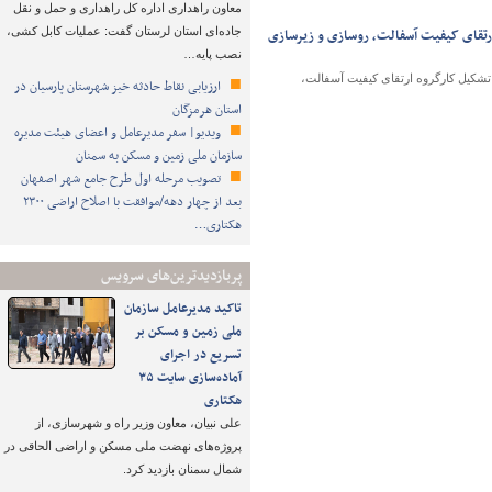
معاون راهداری اداره کل راهداری و حمل و نقل
 ارتقای کیفیت آسفالت، روسازی و زیرسازی
جاده‌ای استان لرستان گفت: عملیات کابل کشی،
نصب پایه…
 رشد ۵ درصدی تردد در ترانزیت جاده‌ای و تشکیل کارگروه ارتقای کیفیت آسفالت،
ارزیابی نقاط حادثه خیز شهرستان پارسیان در
استان هرمزگان
ویدیو| سفر مدیرعامل و اعضای هیئت مدیره
سازمان ملی زمین و مسکن به سمنان
تصویب مرحله اول طرح جامع شهر اصفهان
بعد از چهار دهه/موافقت با اصلاح اراضی ۲۳۰۰
هکتاری…
پربازدیدترین‌های سرویس
تاکید مدیرعامل سازمان
ملی زمین و مسکن بر
تسریع در اجرای
آماده‌سازی سایت ۳۵
هکتاری
علی نبیان، معاون وزیر راه و شهرسازی، از
پروژه‌های نهضت ملی مسکن و اراضی الحاقی در
شمال سمنان بازدید کرد.