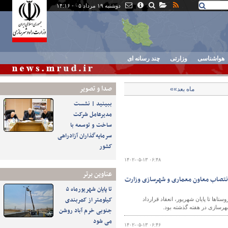
دوشنبه ۱۹ مرداد ۰۵ - ۱۴:۱۶
هواشناسی
وزارتی
چند رسانه ای
صدا و تصوير
ماه بعد»»
ببینید | نشست
مدیرعامل شرکت
ساخت و توسعه با
سرمایه‌گذاران آزادراهی
کشور
۱۴۰۲-۰۵-۱۳ ۰۶:۴۸
عناوین برتر
ملی در بانک مسکن/ انتصاب معاون معماری و شهرسازی وزارت
تا پایان شهریورماه ۵
کیلومتر از کمربندی
 هزار واحد نهضت ملی در شهرها و روستاها تا پایان شهریور، انعقاد قرارداد
جنوبی خرم آباد روشن
می شود
۱۴۰۲-۰۵-۱۳ ۰۶:۴۶