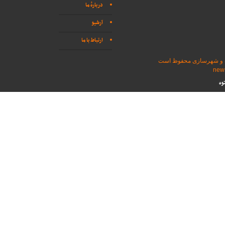
دربارهٔ ما
آرشیو
ارتباط با ما
اه و شهرسازی محفوظ است
وه