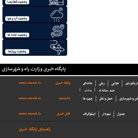
پایگاه خبری وزارت راه و شهرسازی
پایگاه خبری
news.mrud.ir
دریانوردی
هوایی
ریلی
جاده‌ای
چند رسانه ای
وزارتی
دانشنامه
news.mrud.ir
ن و شهرسازی
حمل و نقل
چهره ها
فایل خبری
news.mrud.ir
جدول
نمودار
اینفوگراف
راهنمای پایگاه خبری