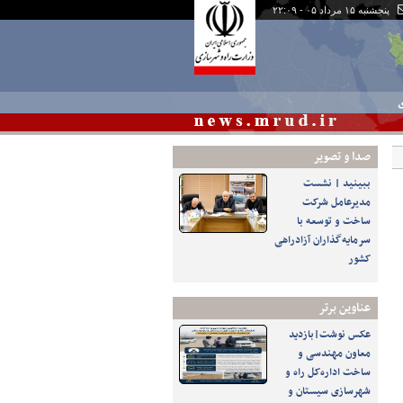
پنجشنبه ۱۵ مرداد ۰۵ - ۲۲:۰۹
ی
صدا و تصوير
ببینید | نشست
مدیرعامل شرکت
ساخت و توسعه با
سرمایه‌گذاران آزادراهی
کشور
عناوین برتر
عکس نوشت|بازدید
معاون مهندسی و
ساخت اداره‌کل راه و
شهرسازی سیستان و