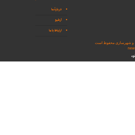
دربارهٔ ما
آرشیو
ارتباط با ما
اه و شهرسازی محفوظ است
وه