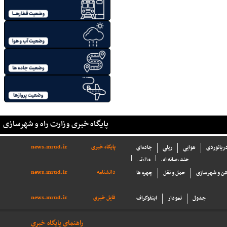
پایگاه خبری وزارت راه و شهرسازی
پایگاه خبری
news.mrud.ir
دریانوردی
هوایی
ریلی
جاده‌ای
چند رسانه ای
وزارتی
دانشنامه
news.mrud.ir
ن و شهرسازی
حمل و نقل
چهره ها
فایل خبری
news.mrud.ir
جدول
نمودار
اینفوگراف
راهنمای پایگاه خبری