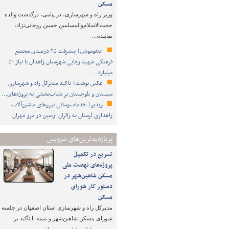
مسکن
وزیر راه و شهرسازی، در پیامی، درگذشت والده
حجت‌الاسلام‌والمسلمین حسین روحانی‌نژاد،
نماینده…
اینفوموشن| پیشرفت ۲۵ درصدی مجتمع
فرهنگی شهید رجایی شهرستان زاهدان با نیاز ۵۰
میلیارد…
عکس نوشت| تاکید مدیرکل راه و شهرسازی
سیستان و بلوچستان بر شتاب‌بخشی به پروژه‌های…
ویدیو| خدمات‌رسانی نیروهای ماشین‌آلات
راهداری لرستان به زائران اربعین در مرز مهران
پربازدیدترین‌های سرویس
تسریع در تکمیل
پروژه‌های نهضت ملی
مسکن شاهین‌شهر در
دستور کار شورای
مسکن
مدیرکل راه و شهرسازی استان اصفهان در جلسه
شورای مسکن شاهین‌شهر و میمه با تأکید بر