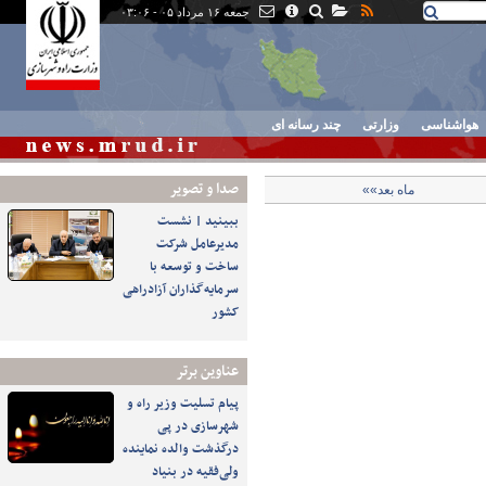
جمعه ۱۶ مرداد ۰۵ - ۰۳:۰۶
هواشناسی
وزارتی
چند رسانه ای
صدا و تصوير
ماه بعد»»
ببینید | نشست
مدیرعامل شرکت
ساخت و توسعه با
سرمایه‌گذاران آزادراهی
کشور
عناوین برتر
پیام تسلیت وزیر راه و
شهرسازی در پی
درگذشت والده نماینده
ولی‌فقیه در بنیاد