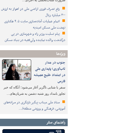
ضرورت شتاب‌بخشی به اجرای…
رفع تصرف فوری اراضی ملی در اهواز به ارزش
۳۰۰ میلیارد ریال
اتمام عملیات آماده‌سازی سایت ۴.۵ هکتاری
نهضت ملی مسکن امیدیه
پیام تسلیت وزیر راه و شهرسازی در پی
درگذشت والده نماینده ولی‌فقیه در بنیاد مسکن
ویژه‌ها
جنوب در مدار
تاب‌آوری؛ پایداری ملی
در امتداد خلیج همیشه
فارس
سفر با شتابی ناگزیر آغاز می‌شود؛ آنگاه که خبر
تجاوز بامداد روز شنبه دشمن به شریان‌های…
ستاد ملی میناب پیگیر بازنگری در سرانه‌های
آموزشی، فرهنگی و ورزشی منطقه/…
راهنمای سفر