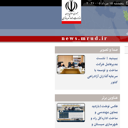
پنجشنبه ۱۵ مرداد ۰۵ - ۲۰:۴۶
ی
صدا و تصوير
ببینید | نشست
مدیرعامل شرکت
ساخت و توسعه با
سرمایه‌گذاران آزادراهی
کشور
عناوین برتر
عکس نوشت|بازدید
معاون مهندسی و
ساخت اداره‌کل راه و
شهرسازی سیستان و