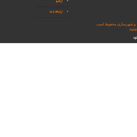
آرشیو
ارتباط با ما
اه و شهرسازی محفوظ است
وه