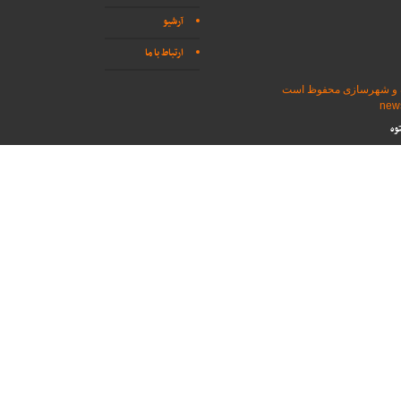
آرشیو
ارتباط با ما
اه و شهرسازی محفوظ است
وه