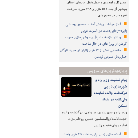
مدیرکل راهداری و حمل‌ونقل جاده‌ای استان
بوشهر از ثبت ۵۶۶ هزار و ۷۹۸ مورد سرعت
غیرمجاز در محورهای…
آغاز عملیات روکش آسفالت محور روستایی
یارود–رجایی‌دشت در الموت غربی
ویدئو|بازدید مدیرکل راه وشهرسازی جنوب
کرمان از پروژ های در حال ساخت
جابجایی بیش از ۱۴ هزار زائران اربعین با ناوگان
حمل‌ونقل عمومی لرستان
پربازدیدترین‌های سرویس
پیام تسلیت وزیر راه و
شهرسازی در پی
درگذشت والده نماینده
ولی‌فقیه در بنیاد
مسکن
وزیر راه و شهرسازی، در پیامی، درگذشت والده
حجت‌الاسلام‌والمسلمین حسین روحانی‌نژاد،
نماینده ولی‌فقیه و رئیس…
آماده سازی زمین برای ساخت ۴۵ هزار واحد