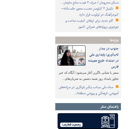
مسکن محرومان / صرف ۳ همت منابع سازمان…
تکمیل ۳ کیلومتر نخست محور خلعت‌آباد–
کبودرآهنگ در اولویت قرار دارد
گام جدید برای ارتقای کیفیت ساخت و
بهره‌وری پروژه‌های عمرانی کشور
ویژه‌ها
جنوب در مدار
تاب‌آوری؛ پایداری ملی
در امتداد خلیج همیشه
فارس
سفر با شتابی ناگزیر آغاز می‌شود؛ آنگاه که خبر
تجاوز بامداد روز شنبه دشمن به شریان‌های…
ستاد ملی میناب پیگیر بازنگری در سرانه‌های
آموزشی، فرهنگی و ورزشی منطقه/…
راهنمای سفر