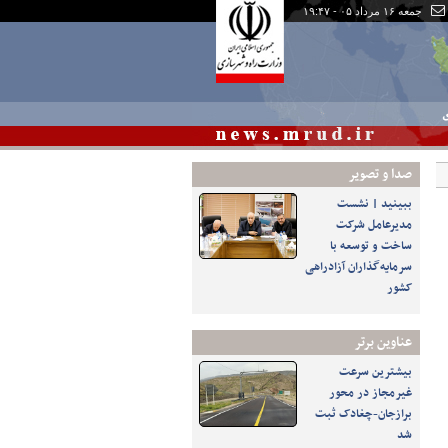
جمعه ۱۶ مرداد ۰۵ - ۱۹:۴۷
ی
صدا و تصوير
ببینید | نشست
مدیرعامل شرکت
ساخت و توسعه با
سرمایه‌گذاران آزادراهی
کشور
عناوین برتر
بیشترین سرعت
غیرمجاز در محور
برازجان-چغادک ثبت
شد