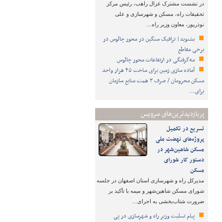
در نشست مشترک غزال راهب، رئیس مرکز
تحقیقات راه، مسکن و شهرسازی و علی
نوذرپور، معاون وزیر راه…
بشنوید| ترافیک سنگین در محور چالوس در
برخی مقاطع
مه‌گرفتگی در ارتفاعات محور چالوس
آماده سازی زمین برای ساخت ۴۵ هزار واحد
مسکن محرومان / صرف ۳ همت منابع سازمان
برای…
پربازدیدترین‌های سرویس
تسریع در تکمیل
پروژه‌های نهضت ملی
مسکن شاهین‌شهر در
دستور کار شورای
مسکن
مدیرکل راه و شهرسازی استان اصفهان در جلسه
شورای مسکن شاهین‌شهر و میمه با تأکید بر
ضرورت شتاب‌بخشی به اجرای…
پیام تسلیت وزیر راه و شهرسازی در پی