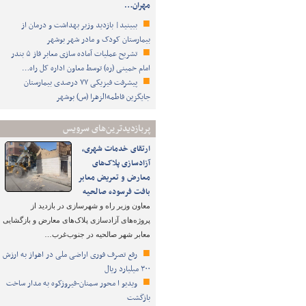
مهران…
ببینید| بازدید وزیر بهداشت و درمان از
بیمارستان کودک و مادر شهر بوشهر
تشریح عملیات آماده سازی معابر فاز ۵ بندر
امام خمینی (ره) توسط معاون اداره کل راه…
پیشرفت فیزیکی ۷۷ درصدی بیمارستان
جایگزین فاطمه‌الزهرا (س) بوشهر
پربازدیدترین‌های سرویس
ارتقای خدمات شهری،
آزادسازی پلاک‌های
معارض و تعریض معابر
بافت فرسوده صالحیه
معاون وزیر راه و شهرسازی در بازدید از
پروژه‌های آزادسازی پلاک‌های معارض و بازگشایی
معابر شهر صالحیه در جنوب‌غرب…
رفع تصرف فوری اراضی ملی در اهواز به ارزش
۳۰۰ میلیارد ریال
ویدیو ا محور سمنان-فیروزکوه به مدار ساخت
بازگشت