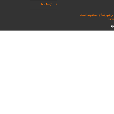
ارتباط با ما
اه و شهرسازی محفوظ است
وه