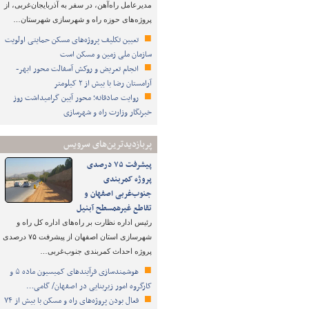
مدیرعامل راه‌آهن، در سفر به آذربایجان‌غربی، از
پروژه‌های حوزه راه و شهرسازی شهرستان…
تعیین تکلیف پروژه‌های مسکن حمایتی اولویت
سازمان ملی زمین و مسکن است
انجام تعریض و روکش آسفالت محور ابهر-
آرامستان رضا با بیش از ۲ کیلومتر
روایت صادقانه؛ محور آیین گرامیداشت روز
خبرنگار وزارت راه و شهرسازی
پربازدیدترین‌های سرویس
پیشرفت ۷۵ درصدی
پروژه کمربندی
جنوب‌غربی اصفهان و
تقاطع غیرهمسطح آبنیل
رئیس اداره نظارت بر راه‌های اداره کل راه و
شهرسازی استان اصفهان از پیشرفت ۷۵ درصدی
پروژه احداث کمربندی جنوب‌غربی…
هوشمندسازی فرآیندهای کمیسیون ماده ۵ و
کارگروه امور زیربنایی در اصفهان/ گامی…
فعال بودن پروژه‌های راه و مسکن با بیش از ۷۴