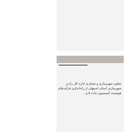
پیگیری تأمین مسکن خبرنگاران
زنجانی در چارچوب تفاهم‌نامه دو
وزارتخانه
رشد ۲۰ درصدی طول بزرگراه‌های
کهگیلویه و بویراحمد در دولت
چهاردهم/ ۵۷ کیلومتر راه…
اجرای ۳۵۰ کیلومتر خط‌کشی و
۵۵ کیلومتر روشنایی راه‌ها در اردبیل
طی 4 ماه گذشته
پربازدیدترین‌های سرویس
هوشمندسازی
فرآیندهای کمیسیون ماده ۵ و کارگروه
امور زیربنایی در اصفهان/ گامی…
معاون شهرسازی و معماری اداره کل راه و
شهرسازی استان اصفهان از راه‌اندازی فرآیندهای
هوشمند کمیسیون ماده ۵ و…
پیام معاون وزیر راه و شهرسازی
و مدیرعامل شرکت ساخت و توسعه
زیربناهای حمل و نقل…
برگزاری جلسه بررسی آخرین
وضعیت پروژه محور قزوین– الموت–
رحیم‌آباد– کلاچای با…