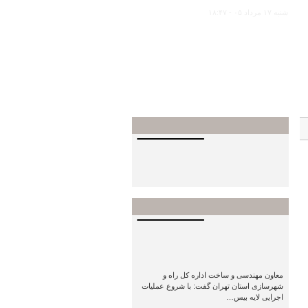
شنبه ۱۷ مرداد ۰۵ - ۱۸:۴۷
ی
صدا و تصوير
ببینید | نشست
مدیرعامل شرکت ساخت و توسعه با
سرمایه‌گذاران آزادراهی کشور
عناوین برتر
آغاز عملیات
اجرایی لایه بیندر آسفالت از ۲۵
مردادماه در کمربندی قلعه نو
(بزرگراه شریانی…
معاون مهندسی و ساخت اداره کل راه و
شهرسازی استان تهران گفت: با شروع عملیات
اجرایی لایه بیس…