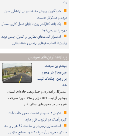
راه…
خبرنگاران، راویان حقیقت و پل ارتباطی میان
مردم و مسئولان هستند
یک باند کنارگذر رزن تا پایان فصل کاری امسال
بهره‌برداری می‌شود
استمرار گشت‌های نظارتی و کنترل ایمنی تردد
زائران تا اتمام سفرهای اربعین و دهه پایانی…
پربازدیدترین‌های سرویس
بیشترین سرعت
غیرمجاز در محور
برازجان-چغادک ثبت
شد
مدیرکل راهداری و حمل‌ونقل جاده‌ای استان
بوشهر از ثبت ۵۶۶ هزار و ۷۹۸ مورد سرعت
غیرمجاز در محورهای استان خبر…
تکمیل ۳ کیلومتر نخست محور خلعت‌آباد–
کبودرآهنگ در اولویت قرار دارد
آماده سازی زمین برای ساخت ۴۵ هزار واحد
مسکن محرومان / صرف ۳ همت منابع سازمان…