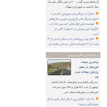
آذربایجان‌غربی گفت: ۲۰۰ تن قیر رایگان طی یک
سال گذشته به شهرداری‌ مهاباد…
تجلیل از خبرنگار راه و شهرسازی گلستان با
حضور مدیرکل دفتر طرح‌ریزی شهری و طرح‌های…
هوشمندسازی فرآیندهای کمیسیون ماده ۵ و
کارگروه امور زیربنایی در اصفهان/ گامی در
مسیر…
فعال بودن پروژه‌های راه و مسکن با بیش از ۷۴
همت در ۱۳ شهرستان شمالی سیستان و بلوچستان
پربازدیدترین‌های سرویس
بیشترین سرعت
غیرمجاز در محور
برازجان-چغادک ثبت
شد
مدیرکل راهداری و حمل‌ونقل جاده‌ای استان
بوشهر از ثبت ۵۶۶ هزار و ۷۹۸ مورد سرعت
غیرمجاز در محورهای استان خبر…
یک باند کنارگذر رزن تا پایان فصل کاری امسال
بهره‌برداری می‌شود