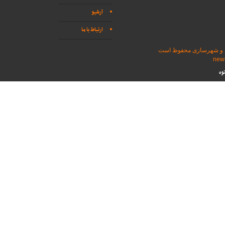
آرشیو
ارتباط با ما
اه و شهرسازی محفوظ است
وه