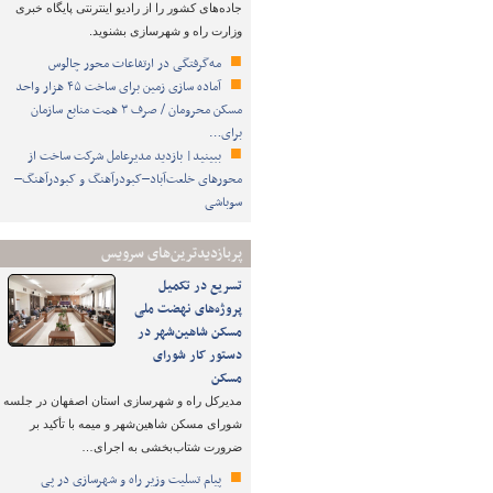
جاده‌های کشور را از رادیو اینترنتی پایگاه خبری
وزارت راه و شهرسازی بشنوید.
مه‌گرفتگی در ارتفاعات محور چالوس
آماده سازی زمین برای ساخت ۴۵ هزار واحد
مسکن محرومان / صرف ۳ همت منابع سازمان
برای…
ببینید| بازدید مدیرعامل شرکت ساخت از
محورهای خلعت‌آباد–کبودرآهنگ و کبودرآهنگ–
سوباشی
پربازدیدترین‌های سرویس
تسریع در تکمیل
پروژه‌های نهضت ملی
مسکن شاهین‌شهر در
دستور کار شورای
مسکن
مدیرکل راه و شهرسازی استان اصفهان در جلسه
شورای مسکن شاهین‌شهر و میمه با تأکید بر
ضرورت شتاب‌بخشی به اجرای…
پیام تسلیت وزیر راه و شهرسازی در پی