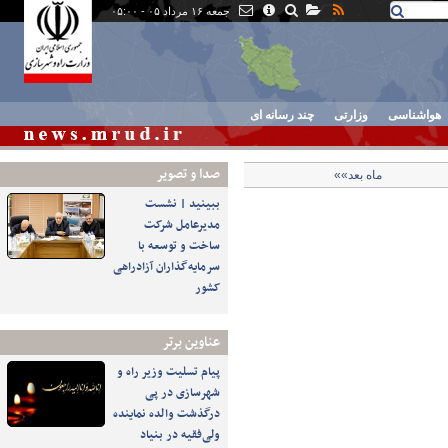
جمعه ۱۶ مرداد ۰۵ - ۰۵:۰۰
هواشناسی
وزارتی
چند رسانه ای
صدا و تصوير
ماه بعد»»
ببینید | نشست
مدیرعامل شرکت
ساخت و توسعه با
سرمایه‌گذاران آزادراهی
کشور
عناوین برتر
پیام تسلیت وزیر راه و
شهرسازی در پی
درگذشت والده نماینده
ولی‌فقیه در بنیاد