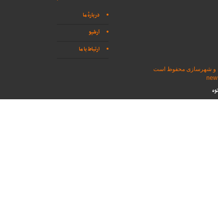
دربارهٔ ما
آرشیو
ارتباط با ما
اه و شهرسازی محفوظ است
وه