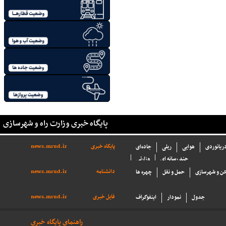
پایگاه خبری وزارت راه و شهرسازی
پایگاه خبری
news.mrud.ir
دریانوردی
هوایی
ریلی
جاده‌ای
چند رسانه ای
وزارتی
دانشنامه
news.mrud.ir
ن و شهرسازی
حمل و نقل
چهره ها
فایل خبری
news.mrud.ir
جدول
نمودار
اینفوگراف
راهنمای پایگاه خبری