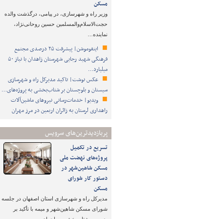
مسکن
وزیر راه و شهرسازی، در پیامی، درگذشت والده
حجت‌الاسلام‌والمسلمین حسین روحانی‌نژاد،
نماینده…
اینفوموشن| پیشرفت ۲۵ درصدی مجتمع
فرهنگی شهید رجایی شهرستان زاهدان با نیاز ۵۰
میلیارد…
عکس نوشت| تاکید مدیرکل راه و شهرسازی
سیستان و بلوچستان بر شتاب‌بخشی به پروژه‌های…
ویدیو| خدمات‌رسانی نیروهای ماشین‌آلات
راهداری لرستان به زائران اربعین در مرز مهران
پربازدیدترین‌های سرویس
تسریع در تکمیل
پروژه‌های نهضت ملی
مسکن شاهین‌شهر در
دستور کار شورای
مسکن
مدیرکل راه و شهرسازی استان اصفهان در جلسه
شورای مسکن شاهین‌شهر و میمه با تأکید بر