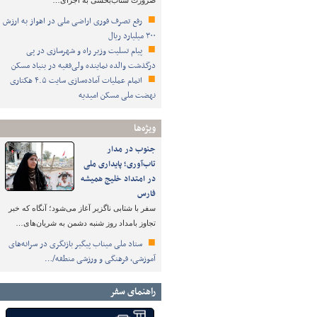
ضرورت شتاب‌بخشی به اجرای…
رفع تصرف فوری اراضی ملی در اهواز به ارزش
۳۰۰ میلیارد ریال
پیام تسلیت وزیر راه و شهرسازی در پی
درگذشت والده نماینده ولی‌فقیه در بنیاد مسکن
اتمام عملیات آماده‌سازی سایت ۴.۵ هکتاری
نهضت ملی مسکن امیدیه
ویژه‌ها
جنوب در مدار
تاب‌آوری؛ پایداری ملی
در امتداد خلیج همیشه
فارس
سفر با شتابی ناگزیر آغاز می‌شود؛ آنگاه که خبر
تجاوز بامداد روز شنبه دشمن به شریان‌های…
ستاد ملی میناب پیگیر بازنگری در سرانه‌های
آموزشی، فرهنگی و ورزشی منطقه/…
راهنمای سفر