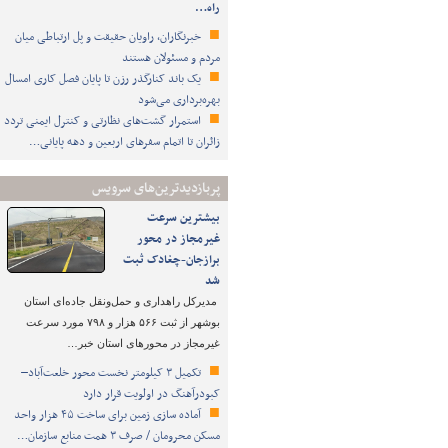
راه…
خبرنگاران، راویان حقیقت و پل ارتباطی میان
مردم و مسئولان هستند
یک باند کنارگذر رزن تا پایان فصل کاری امسال
بهره‌برداری می‌شود
استمرار گشت‌های نظارتی و کنترل ایمنی تردد
زائران تا اتمام سفرهای اربعین و دهه پایانی…
پربازدیدترین‌های سرویس
بیشترین سرعت
غیرمجاز در محور
برازجان-چغادک ثبت
شد
مدیرکل راهداری و حمل‌ونقل جاده‌ای استان
بوشهر از ثبت ۵۶۶ هزار و ۷۹۸ مورد سرعت
غیرمجاز در محورهای استان خبر…
تکمیل ۳ کیلومتر نخست محور خلعت‌آباد–
کبودرآهنگ در اولویت قرار دارد
آماده سازی زمین برای ساخت ۴۵ هزار واحد
مسکن محرومان / صرف ۳ همت منابع سازمان…