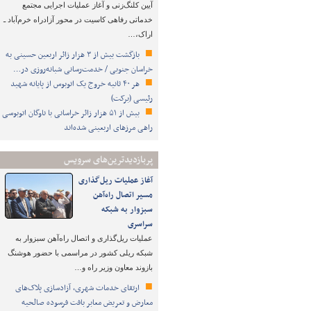
آیین کلنگ‌زنی و آغاز عملیات اجرایی مجتمع
خدماتی رفاهی کاسیت در محور آزادراه خرم‌آباد ـ
اراک،…
بازگشت بیش از ۳ هزار زائر اربعین حسینی به
خراسان جنوبی / خدمت‌رسانی شبانه‌روزی در…
هر ۴۰ ثانیه خروج یک اتوبوس از پایانه شهید
رئیسی (برکت)
بیش از ۵۱ هزار زائر خراسانی با ناوگان اتوبوسی
راهی مرزهای اربعینی شده‌اند
پربازدیدترین‌های سرویس
آغاز عملیات ریل‌گذاری
مسیر اتصال راه‌آهن
سبزوار به شبکه
سراسری
عملیات ریل‌گذاری و اتصال راه‌آهن سبزوار به
شبکه ریلی کشور در مراسمی با حضور هوشنگ
بازوند معاون وزیر راه و…
ارتقای خدمات شهری، آزادسازی پلاک‌های
معارض و تعریض معابر بافت فرسوده صالحیه