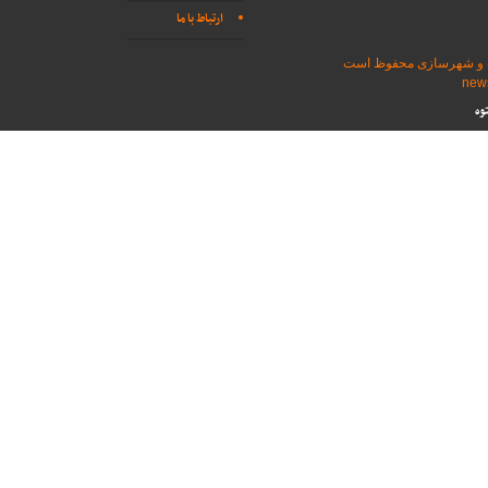
ارتباط با ما
اه و شهرسازی محفوظ است
وه