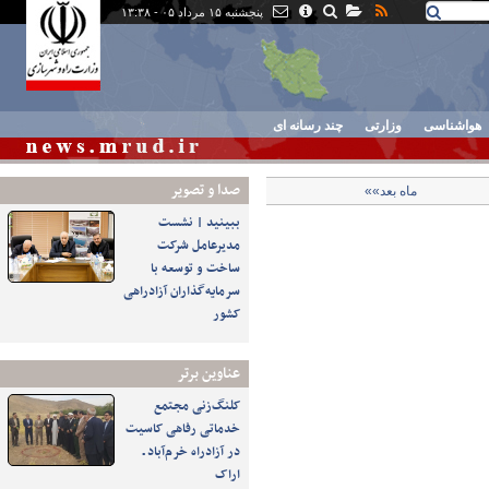
پنجشنبه ۱۵ مرداد ۰۵ - ۱۳:۳۸
هواشناسی
وزارتی
چند رسانه ای
صدا و تصوير
ماه بعد»»
ببینید | نشست
مدیرعامل شرکت
ساخت و توسعه با
سرمایه‌گذاران آزادراهی
کشور
عناوین برتر
کلنگ‌زنی مجتمع
خدماتی رفاهی کاسیت
در آزادراه خرم‌آباد ـ
اراک