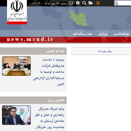
شنبه ۱۷ مرداد ۰۵ - ۱۴:۲۹
هواشناسی
وزارتی
چند رسانه ای
صدا و تصوير
ماه بعد»»
ببینید | نشست
مدیرعامل شرکت
ساخت و توسعه با
سرمایه‌گذاران آزادراهی
کشور
عناوین برتر
پیام تبریک مدیرکل
راهداری و حمل و نقل
جاده‌ای لرستان به
مناسبت روز خبرنگار