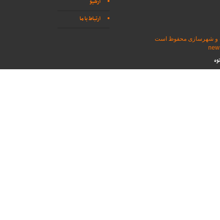
آرشیو
ارتباط با ما
اه و شهرسازی محفوظ است
وه