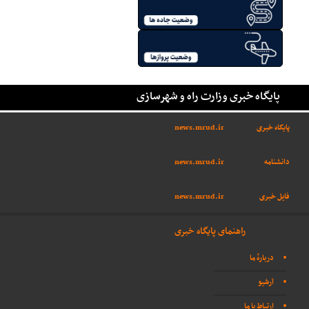
پایگاه خبری وزارت راه و شهرسازی
پایگاه خبری
news.mrud.ir
دانشنامه
news.mrud.ir
فایل خبری
news.mrud.ir
راهنمای پایگاه خبری
دربارهٔ ما
آرشیو
ارتباط با ما