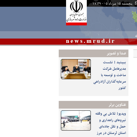
پنجشنبه ۱۵ مرداد ۰۵ - ۱۷:۳۹
ی
صدا و تصوير
ببینید | نشست
مدیرعامل شرکت
ساخت و توسعه با
سرمایه‌گذاران آزادراهی
کشور
عناوین برتر
ویدیو| تلاش بی وقفه
نیروهای راهداری و
حمل و نقل جاده‌ای
استان لرستان در مرز