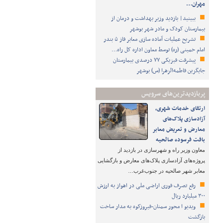
مهران…
ببینید| بازدید وزیر بهداشت و درمان از
بیمارستان کودک و مادر شهر بوشهر
تشریح عملیات آماده سازی معابر فاز ۵ بندر
امام خمینی (ره) توسط معاون اداره کل راه…
پیشرفت فیزیکی ۷۷ درصدی بیمارستان
جایگزین فاطمه‌الزهرا (س) بوشهر
پربازدیدترین‌های سرویس
ارتقای خدمات شهری،
آزادسازی پلاک‌های
معارض و تعریض معابر
بافت فرسوده صالحیه
معاون وزیر راه و شهرسازی در بازدید از
پروژه‌های آزادسازی پلاک‌های معارض و بازگشایی
معابر شهر صالحیه در جنوب‌غرب…
رفع تصرف فوری اراضی ملی در اهواز به ارزش
۳۰۰ میلیارد ریال
ویدیو ا محور سمنان-فیروزکوه به مدار ساخت
بازگشت