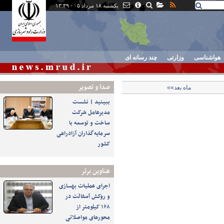
یکشنبه ۱۸ مرداد ۰۵ - ۱۳:۳۹
هواشناسی
وزارتی
چند رسانه ای
صدا و تصوير
ماه بعد»»
ببینید | نشست
مدیرعامل شرکت
ساخت و توسعه با
سرمایه‌گذاران آزادراهی
کشور
عناوین برتر
اجرای عملیات بهسازی
و روکش آسفالت در
۱۶۸ کیلومتر از
محورهای مواصلاتی