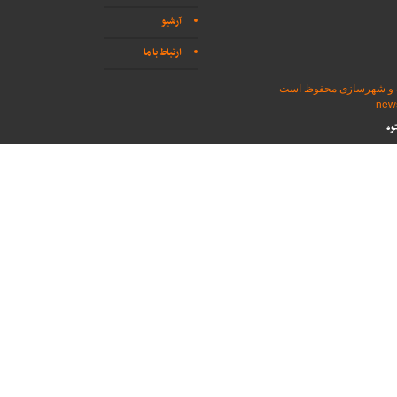
آرشیو
ارتباط با ما
اه و شهرسازی محفوظ است
وه