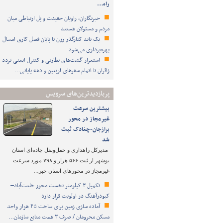
راه…
خبرنگاران، راویان حقیقت و پل ارتباطی میان
مردم و مسئولان هستند
یک باند کنارگذر رزن تا پایان فصل کاری امسال
بهره‌برداری می‌شود
استمرار گشت‌های نظارتی و کنترل ایمنی تردد
زائران تا اتمام سفرهای اربعین و دهه پایانی…
پربازدیدترین‌های سرویس
بیشترین سرعت
غیرمجاز در محور
برازجان-چغادک ثبت
شد
مدیرکل راهداری و حمل‌ونقل جاده‌ای استان
بوشهر از ثبت ۵۶۶ هزار و ۷۹۸ مورد سرعت
غیرمجاز در محورهای استان خبر…
تکمیل ۳ کیلومتر نخست محور خلعت‌آباد–
کبودرآهنگ در اولویت قرار دارد
آماده سازی زمین برای ساخت ۴۵ هزار واحد
مسکن محرومان / صرف ۳ همت منابع سازمان…