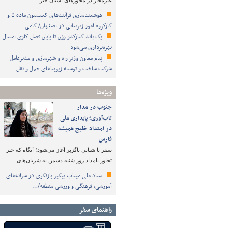
غیرمجاز در محورهای استان خبر…
هوشمندسازی فرآیندهای کمیسیون ماده ۵ و
کارگروه امور زیربنایی در اصفهان/ گامی…
یک باند کنارگذر رزن تا پایان فصل کاری امسال
بهره‌برداری می‌شود
پیام معاون وزیر راه و شهرسازی و مدیرعامل
شرکت ساخت و توسعه زیربناهای حمل و نقل…
ویژه‌ها
جنوب در مدار
تاب‌آوری؛ پایداری ملی
در امتداد خلیج همیشه
فارس
سفر با شتابی ناگزیر آغاز می‌شود؛ آنگاه که خبر
تجاوز بامداد روز شنبه دشمن به شریان‌های…
ستاد ملی میناب پیگیر بازنگری در سرانه‌های
آموزشی، فرهنگی و ورزشی منطقه/…
راهنمای سفر