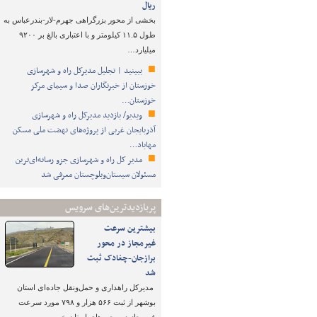
ریال
بخشی از محور بزرگراهی جهرم-لار-بندرعباس به
طول ۱۱.۵ کیلومتر و با اعتباری بالغ بر ۹۲۰۰
میلیارد…
ببینید | تجلیل مدیرکل راه و شهرسازی
خوزستان از خبرنگاران صدا و سیمای مرکز
خوزستان…
ویدیو/ بازدید مدیرکل راه و شهرسازی
آذربایجان غربی از پروژه‌های نهضت ملی مسکن
مهاباد…
مدیر کل راه و شهرسازی جزو رسانه‌ای‌ترین
مسئولان سیستان‌وبلوچستان معرفی شد
پربازدیدترین‌های سرویس
بیشترین سرعت
غیرمجاز در محور
برازجان-چغادک ثبت
شد
مدیرکل راهداری و حمل‌ونقل جاده‌ای استان
بوشهر از ثبت ۵۶۶ هزار و ۷۹۸ مورد سرعت