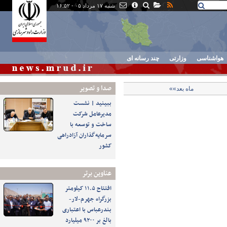
شنبه ۱۷ مرداد ۰۵ - ۱۶:۵۲
هواشناسی
وزارتی
چند رسانه ای
صدا و تصوير
ماه بعد»»
ببینید | نشست
مدیرعامل شرکت
ساخت و توسعه با
سرمایه‌گذاران آزادراهی
کشور
عناوین برتر
افتتاح ۱۱.۵ کیلومتر
بزرگراه جهرم-لار-
بندرعباس با اعتباری
بالغ بر ۹۲۰۰ میلیارد