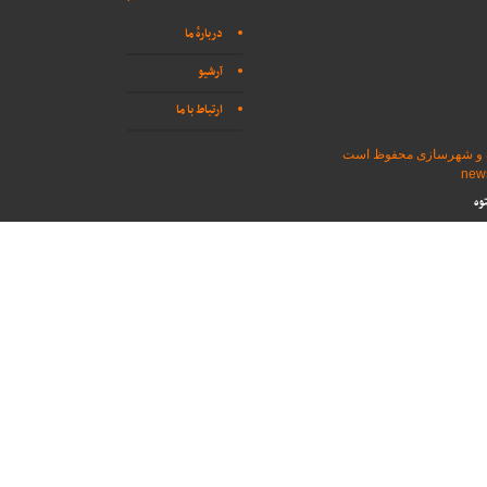
دربارهٔ ما
آرشیو
ارتباط با ما
اه و شهرسازی محفوظ است
وه