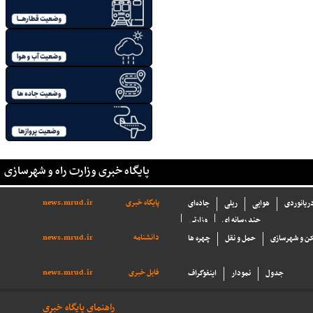
پایگاه خبری وزارت راه و شهرسازی
پایگاه خبری
news.mrud.ir
دریانوردی
هوایی
ریلی
جاده‌ای
چند رسانه ای
وزارتی
دانشنامه
news.mrud.ir
ن و شهرسازی
حمل و نقل
چهره ها
فایل خبری
news.mrud.ir
جدول
نمودار
اینفوگراف
راهنمای پایگاه خبری