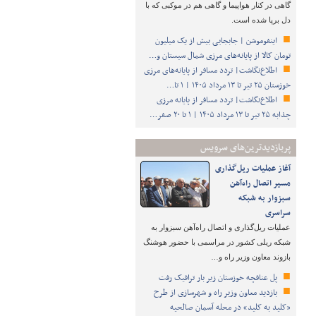
گاهی در کنار هواپیما و گاهی هم در موکبی که با
دل برپا شده است.
اینفوموشن | جابجایی بیش از یک میلیون
تومان کالا از پایانه‌های مرزی شمال سیستان و…
اطلاع‌نگاشت| تردد مسافر از پایانه‌های مرزی
خوزستان ۲۵ تیر تا ۱۳ مرداد ۱۴۰۵ | ۱ تا…
اطلاع‌نگاشت| تردد مسافر از پایانه‌ مرزی
چذابه ۲۵ تیر تا ۱۳ مرداد ۱۴۰۵ | ۱ تا ۲۰ صفر…
پربازدیدترین‌های سرویس
آغاز عملیات ریل‌گذاری
مسیر اتصال راه‌آهن
سبزوار به شبکه
سراسری
عملیات ریل‌گذاری و اتصال راه‌آهن سبزوار به
شبکه ریلی کشور در مراسمی با حضور هوشنگ
بازوند معاون وزیر راه و…
پل عنافچه خوزستان زیر بار ترافیک رفت
بازدید معاون وزیر راه و شهرسازی از طرح
«کلید به کلید» در محله آسمان صالحیه