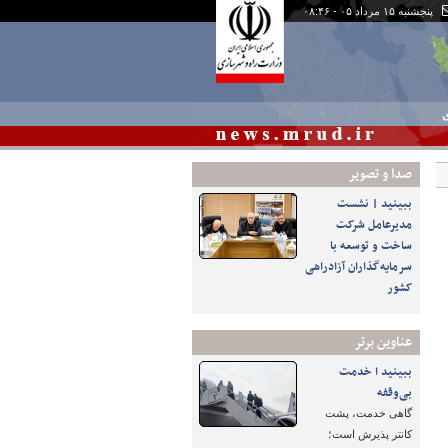
پنجشنبه ۱۵ مرداد ۰۵ - ۰۸:۴۶
ی
صدا و تصوير
ببینید | نشست
مدیرعامل شرکت
ساخت و توسعه با
سرمایه‌گذاران آزادراهی
کشور
عناوین برتر
ببینید ا خدمت
بی‌وقفه
گاهی خدمت، پشت
کانتر پذیرش است؛