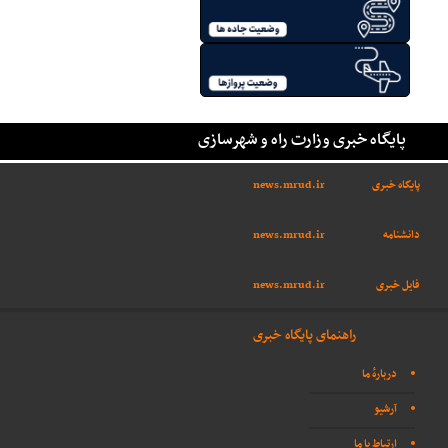
پایگاه خبری وزارت راه و شهرسازی
پایگاه خبری
news.mrud.ir
دانشنامه
news.mrud.ir
فایل خبری
news.mrud.ir
راهنمای پایگاه خبری
دربارهٔ ما
آرشیو
ارتباط با ما