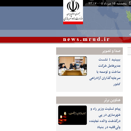
پنجشنبه ۱۵ مرداد ۰۵ - ۲۳:۱۷
ی
صدا و تصوير
ببینید | نشست
مدیرعامل شرکت
ساخت و توسعه با
سرمایه‌گذاران آزادراهی
کشور
عناوین برتر
پیام تسلیت وزیر راه و
شهرسازی در پی
درگذشت والده نماینده
ولی‌فقیه در بنیاد