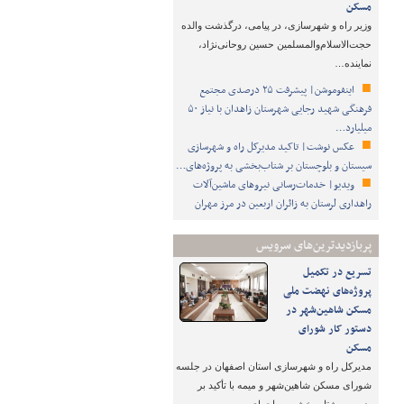
مسکن
وزیر راه و شهرسازی، در پیامی، درگذشت والده
حجت‌الاسلام‌والمسلمین حسین روحانی‌نژاد،
نماینده…
اینفوموشن| پیشرفت ۲۵ درصدی مجتمع
فرهنگی شهید رجایی شهرستان زاهدان با نیاز ۵۰
میلیارد…
عکس نوشت| تاکید مدیرکل راه و شهرسازی
سیستان و بلوچستان بر شتاب‌بخشی به پروژه‌های…
ویدیو| خدمات‌رسانی نیروهای ماشین‌آلات
راهداری لرستان به زائران اربعین در مرز مهران
پربازدیدترین‌های سرویس
تسریع در تکمیل
پروژه‌های نهضت ملی
مسکن شاهین‌شهر در
دستور کار شورای
مسکن
مدیرکل راه و شهرسازی استان اصفهان در جلسه
شورای مسکن شاهین‌شهر و میمه با تأکید بر