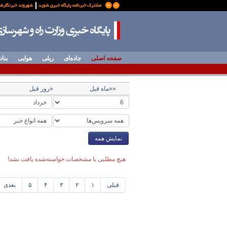
صفحه اصلی
جاده‌ای
ریلی
هوایی
بناد
««ماه قبل
«روز قبل
نمایش همه
هیچ مطلبی با مشخصات خواسته‌شده یافت نشد!
قبلی
۱
۲
۳
۴
۵
بعدی