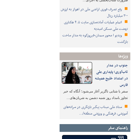
ضرورت شتاب‌بخشی به اجرای…
رفع تصرف فوری اراضی ملی در اهواز به ارزش
۳۰۰ میلیارد ریال
اتمام عملیات آماده‌سازی سایت ۴.۵ هکتاری
نهضت ملی مسکن امیدیه
ویدیو ا محور سمنان-فیروزکوه به مدار ساخت
بازگشت
ویژه‌ها
جنوب در مدار
تاب‌آوری؛ پایداری ملی
در امتداد خلیج همیشه
فارس
سفر با شتابی ناگزیر آغاز می‌شود؛ آنگاه که خبر
تجاوز بامداد روز شنبه دشمن به شریان‌های…
ستاد ملی میناب پیگیر بازنگری در سرانه‌های
آموزشی، فرهنگی و ورزشی منطقه/…
راهنمای سفر