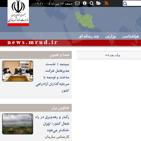
جمعه ۱۶ مرداد ۰۵ - ۰۹:۲۱
هواشناسی
وزارتی
چند رسانه ای
صدا و تصوير
ماه بعد»»
ببینید | نشست
مدیرعامل شرکت
ساخت و توسعه با
سرمایه‌گذاران آزادراهی
کشور
عناوین برتر
رگبار و رعدوبرق در راه
شمال کشور؛ تهران
خنک‌تر می‌شود
کارشناس سازمان