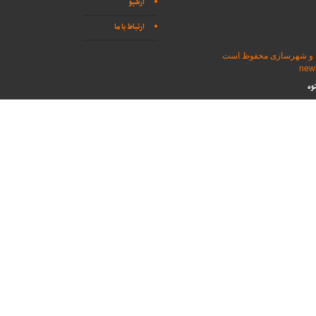
آرشیو
ارتباط با ما
اه و شهرسازی محفوظ است
وه