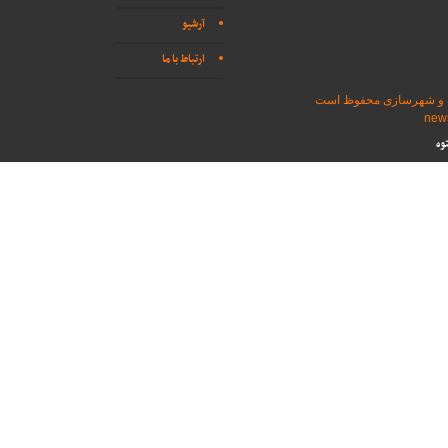
آرشیو
ارتباط با ما
اه و شهرسازی محفوظ است
وه