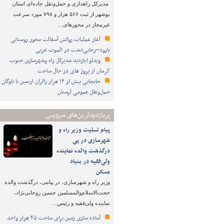
مدیرکل راهداری و حمل‌ونقل جاده‌ای استان
بوشهر از ثبت ۵۶۶ هزار و ۷۹۸ مورد سرعت
غیرمجاز در محورهای…
آغاز عملیات روکش آسفالت محور روستایی
یارود–رجایی‌دشت در الموت غربی
ویدئو|بازدید مدیرکل راه وشهرسازی جنوب
کرمان از پروژ های در حال ساخت
جابجایی بیش از ۱۴ هزار زائران اربعین با ناوگان
حمل‌ونقل عمومی لرستان
پربازدیدترین‌های سرویس
پیام تسلیت وزیر راه و
شهرسازی در پی
درگذشت والده نماینده
ولی‌فقیه در بنیاد
مسکن
وزیر راه و شهرسازی، در پیامی، درگذشت والده
حجت‌الاسلام‌والمسلمین حسین روحانی‌نژاد،
نماینده ولی‌فقیه و رئیس…
آماده سازی زمین برای ساخت ۴۵ هزار واحد