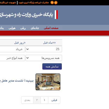
صفحه اصلی
جاده‌ای
ریلی
هوایی
بناد
««ماه قبل
«روز قبل
نمایش همه
ببینید| نشست مدیر عامل با
قبلی
۱
۲
بعدی