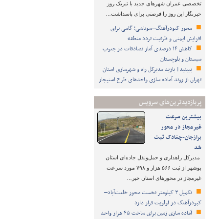
تخصصی عمران شهرهای جدید با تبریک روز
خبرنگار این روز را فرصتی برای پاسداشت…
محور کبودرآهنگ–سوباشی؛ گامی برای
افزایش ایمنی و ظرفیت تردد منطقه
کاهش ۱۴ درصدی آمار تصادفات در جنوب
سیستان و بلوچستان
ببینید| بازید مدیرکل راه و شهرسازی استان
تهران از روند آماده سازی واحدهای طرح استیجار
پربازدیدترین‌های سرویس
بیشترین سرعت
غیرمجاز در محور
برازجان-چغادک ثبت
شد
مدیرکل راهداری و حمل‌ونقل جاده‌ای استان
بوشهر از ثبت ۵۶۶ هزار و ۷۹۸ مورد سرعت
غیرمجاز در محورهای استان خبر…
تکمیل ۳ کیلومتر نخست محور خلعت‌آباد–
کبودرآهنگ در اولویت قرار دارد
آماده سازی زمین برای ساخت ۴۵ هزار واحد